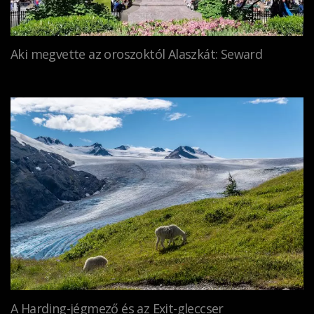
Aki megvette az oroszoktól Alaszkát: Seward
A Harding-jégmező és az Exit-gleccser