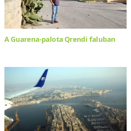
A Guarena-palota Qrendi faluban