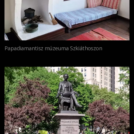
Papadiamantisz múzeuma Szkiáthoszon