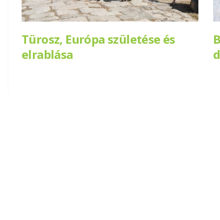
Türosz, Európa születése és
B
elrablása
d