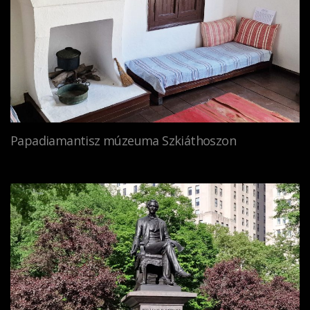
Papadiamantisz múzeuma Szkiáthoszon