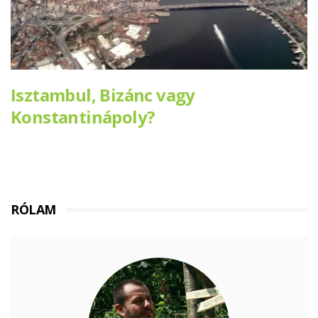
Isztambul, Bizánc vagy
Konstantinápoly?
RÓLAM