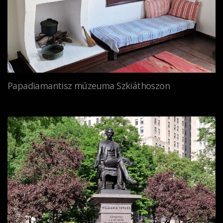
Papadiamantisz múzeuma Szkiáthoszon