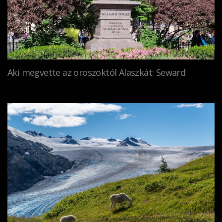
Aki megvette az oroszoktól Alaszkát: Seward