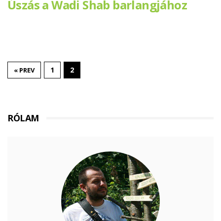
Úszás a Wadi Shab barlangjához
1
2
« PREV
RÓLAM