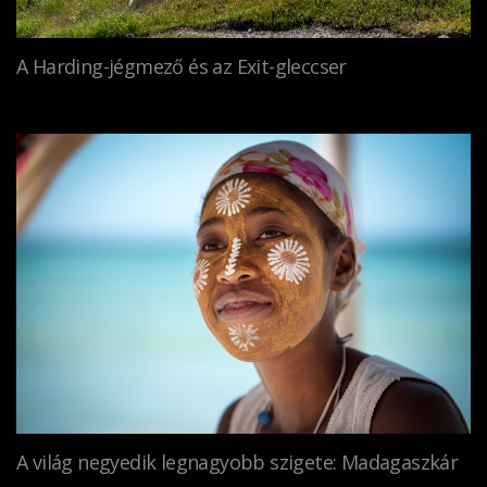
A Harding-jégmező és az Exit-gleccser
A világ negyedik legnagyobb szigete: Madagaszkár