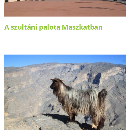
A szultáni palota Maszkatban