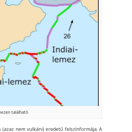
mezen található
s (azaz nem vulkáni) eredetű felszínformája. A