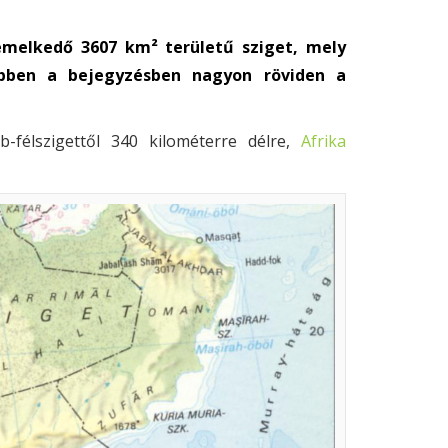
iemelkedő 3607 km² területű sziget, mely
Ebben a bejegyzésben nagyon röviden a
b-félszigettől 340 kilométerre délre,
Afrika