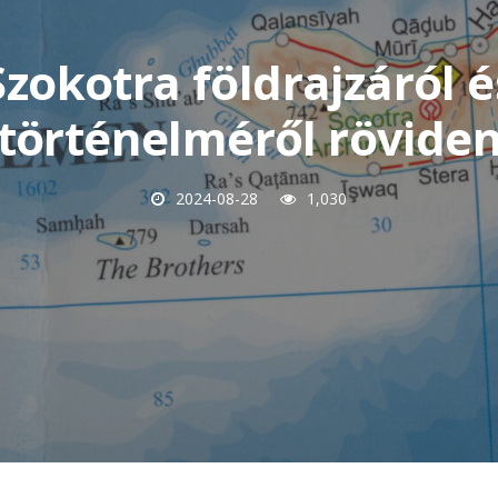
Szokotra földrajzáról é
történelméről rövide
2024-08-28
1,030