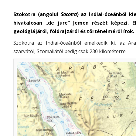
Szokotra (angolul
Socotra
) az Indiai-óceánból k
hivatalosan „de jure” Jemen részét képezi. 
geológiájáról, földrajzáról és történelméről írok.
Szokotra az Indiai-óceánból emelkedik ki, az Ara
szarvától, Szomáliától pedig csak 230 kilométerre.