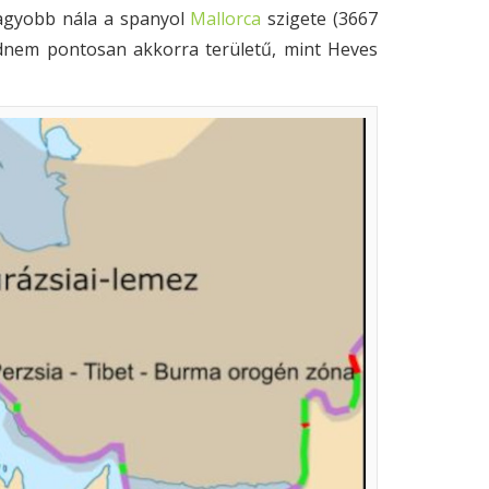
 nagyobb nála a spanyol
Mallorca
szigete (3667
jdnem pontosan akkorra területű, mint Heves