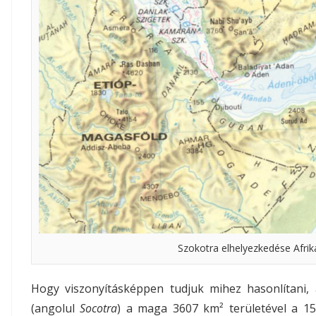
Szokotra elhelyezkedése Afrik
Hogy viszonyításképpen tudjuk mihez hasonlítani, 
(angolul
Socotra
) a maga 3607 km² területével a 151