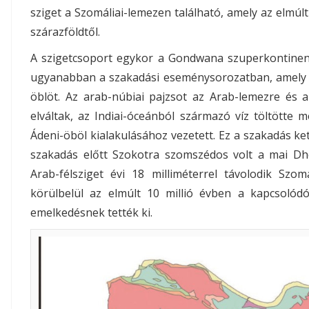
sziget a Szomáliai-lemezen található, amely az elmúlt
szárazföldtől.
A szigetcsoport egykor a Gondwana szuperkontinens 
ugyanabban a szakadási eseménysorozatban, amely m
öblöt. Az arab-núbiai pajzsot az Arab-lemezre és 
elváltak, az Indiai-óceánból származó víz töltötte
Ádeni-öböl kialakulásához vezetett. Ez a szakadás ket
szakadás előtt Szokotra szomszédos volt a mai D
Arab-félsziget évi 18 milliméterrel távolodik Szom
körülbelül az elmúlt 10 millió évben a kapcsolódó
emelkedésnek tették ki.