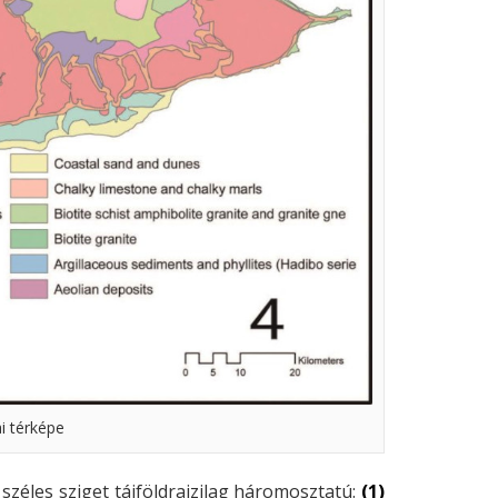
i térképe
széles sziget tájföldrajzilag háromosztatú:
(1)