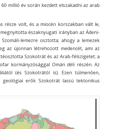
 60 millió év során kezdett elszakadni az arab
része volt, és a miocén korszakban vált le,
egnyitotta északnyugati irányban az Ádeni-
a Szomáli-lemezre osztotta; ahogy a lemezek
 meg az újonnan létrehozott medencét, ami az
téosztotta Szokotrát és az Arab-félszigetet; a
hofar kormányzósággal Omán déli részén. Az
áliától (és Szokotrától is). Ezen túlmenően,
 geológiai erők Szokotrát lassú tektonikus