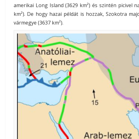
amerikai Long Island (3629 km²) és szintén picivel
km²). De hogy hazai példát is hozzak, Szokotra ma
vármegye (3637 km²).