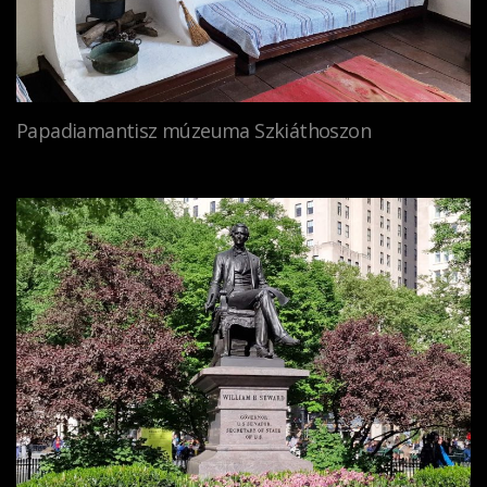
Papadiamantisz múzeuma Szkiáthoszon