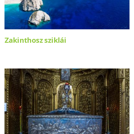
Zakinthosz sziklái