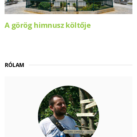
A görög himnusz költője
RÓLAM