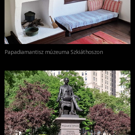
Papadiamantisz múzeuma Szkiáthoszon