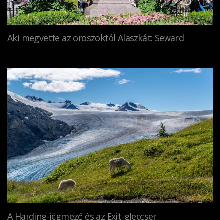
Aki megvette az oroszoktól Alaszkát: Seward
A Harding-jégmező és az Exit-gleccser