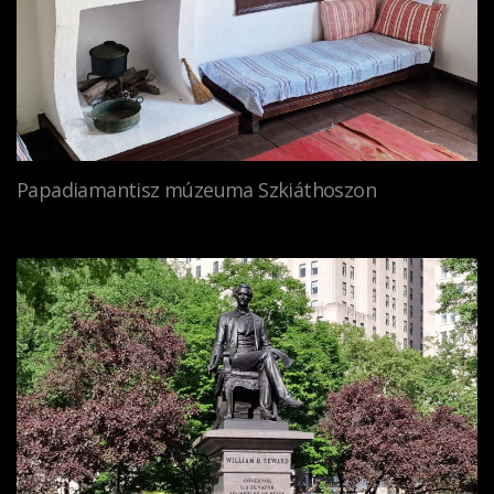
Papadiamantisz múzeuma Szkiáthoszon