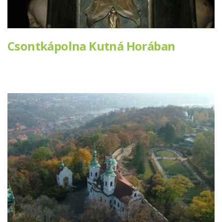
Csontkápolna Kutná Horában