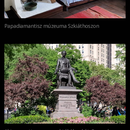
Papadiamantisz múzeuma Szkiáthoszon