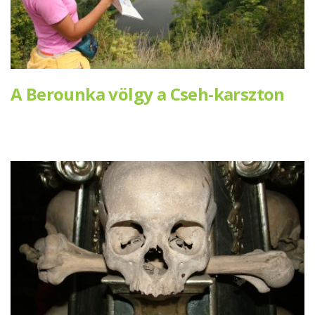
A Berounka völgy a Cseh-karszton