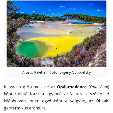
Artist’s Palette – Fotó: Evgeny Gorodetsky
Itt van rögtön mellette az
Opál-medence
(
Opal Pool
)
kéntartalmú forrása egy mésztufa terasz szélén. Jó
kilátás van innen egyébként a völgybe, az Ohaaki
geotermikus erőműre.