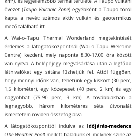
km²), és legjellemzőbb termál területe. A Taupo vulkáni
övezet (
Taupo Volcanic Zone
) egyébként a Taupo-tóról
kapta a nevét: számos aktív vulkán és geotermikus
mező található itt.
A Wai-o-Tapu Thermal Wonderland megtekintését
érdemes a látogatóközpontnál (Wai-o-Tapu Welcome
Centre) kezdeni, mely naponta 8.30-17.00 óra között
van nyitva. A belépőjegy megvásárlása után a legfőbb
látnivalókat egy sétára fűzhetjük fel. Attól függően,
hogy mennyi időnk van, tehetünk egy kiskört (30 perc,
1,5 kilométer), egy közepeset (40 perc, 2 km) és egy
nagyobbat (75-90 perc, 3 km). A továbbiakban a
legnagyobb, három kilométeres séta útvonalát
ismertetem röviden összefoglalva.
A látogatóközponttól indulva az
Időjárás-medence
(
The Weather Pool
) mellett haladunk el, melynek színe az