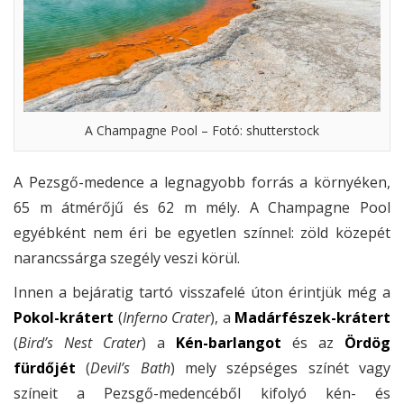
A Champagne Pool – Fotó: shutterstock
A Pezsgő-medence a legnagyobb forrás a környéken,
65 m átmérőjű és 62 m mély. A Champagne Pool
egyébként nem éri be egyetlen színnel: zöld közepét
narancssárga szegély veszi körül.
Innen a bejáratig tartó visszafelé úton érintjük még a
Pokol-krátert
(
Inferno Crater
), a
Madárfészek-krátert
(
Bird’s Nest Crater
) a
Kén-barlangot
és az
Ördög
fürdőjét
(
Devil’s Bath
) mely szépséges színét vagy
színeit a Pezsgő-medencéből kifolyó kén- és