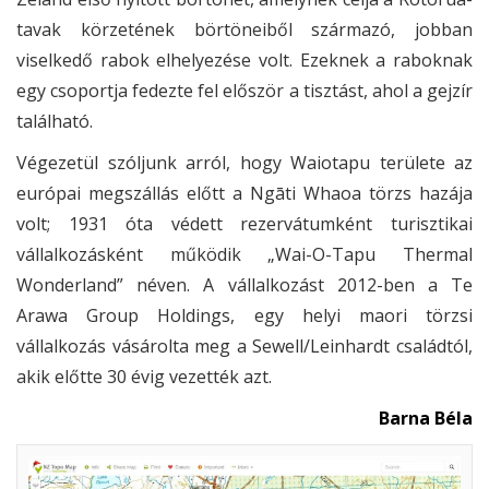
tavak körzetének börtöneiből származó, jobban
viselkedő rabok elhelyezése volt. Ezeknek a raboknak
egy csoportja fedezte fel először a tisztást, ahol a gejzír
található.
Végezetül szóljunk arról, hogy Waiotapu területe az
európai megszállás előtt a Ngāti Whaoa törzs hazája
volt; 1931 óta védett rezervátumként turisztikai
vállalkozásként működik „Wai-O-Tapu Thermal
Wonderland” néven. A vállalkozást 2012-ben a Te
Arawa Group Holdings, egy helyi maori törzsi
vállalkozás vásárolta meg a Sewell/Leinhardt családtól,
akik előtte 30 évig vezették azt.
Barna Béla