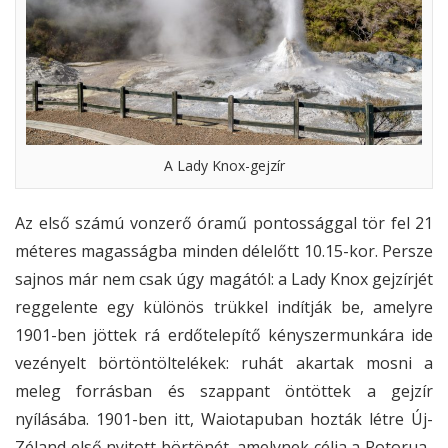
A Lady Knox-gejzír
Az első számú vonzerő óramű pontossággal tör fel 21
méteres magasságba minden délelőtt 10.15-kor. Persze
sajnos már nem csak úgy magától: a Lady Knox gejzírjét
reggelente egy különös trükkel indítják be, amelyre
1901-ben jöttek rá erdőtelepítő kényszermunkára ide
vezényelt börtöntöltelékek: ruhát akartak mosni a
meleg forrásban és szappant öntöttek a gejzír
nyílásába. 1901-ben itt, Waiotapuban hozták létre Új-
Zéland első nyitott börtönét, amelynek célja a Rotorua-