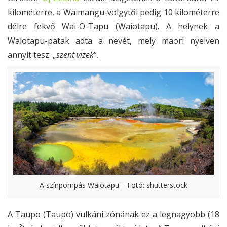
kilométerre, a Waimangu-völgytől pedig 10 kilométerre
délre fekvő Wai-O-Tapu (Waiotapu). A helynek a
Waiotapu-patak adta a nevét, mely maori nyelven
annyit tesz: „
szent vizek
”.
A színpompás Waiotapu – Fotó: shutterstock
A Taupo (Taupō) vulkáni zónának ez a legnagyobb (18