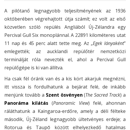
A pilótanő legnagyobb teljesítményének az 1936
októberében végrehajtott útja számít; ez volt az első
közvetlen szóló repülés Angliából Új-Zélandra egy
Percival Gull Six monoplánnal. A 22891 kilométeres utat
11 nap és 45 perc alatt tette meg. Az „
Egek lányaként
”
emlegették; az aucklandi repülőtér nemzetközi
terminálját róla nevezték el, ahol a Percival Gull
repülőgépe is ki van állítva.
Ha csak fél óránk van és a kis kört akarjuk megnézni,
itt vissza is fordulhatunk a bejárat felé, de inkább
menjünk tovább a
Szent ösvényen
(
The Sacred Track
) a
Panoráma kilátás
(
Panoramic View
) felé, ahonnan
ráláthatunk a Kaingaroa-erdőre, amely a déli félteke
második, Új-Zéland legnagyobb ültetvényes erdeje; a
Rotorua és Taupō között elhelyezkedő hatalmas