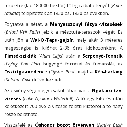
területre (kb. 180000 hektár) főleg radiata fenyőt (
Pinus
radiata
) telepítettek az 1920-as, 1930-as években.
Folytatva a sétát, a
Menyasszonyi fátyol-vízesések
(
Bridal Veil Falls
) jelzik a mésztufa-teraszok végét. Ez
után jön a
Wai-O-Tapu-gejzír
, mely akár 3 méteres
magasságba is kilőhet 2-36 órás időközönként. A
Timsó-sziklák
(
Alum Cliffs
) után a
Serpenyő-fennsík
(
Frying Pan Flat
) bugyogó forrásai és fumarolái, az
Osztriga-medence
(
Oyster Pool
) majd a
Kén-barlang
(
Sulphur Cave
) következnek.
Az ösvény végén egy zsákutcában van a
Ngakoro-tavi
vízesés
(
Lake Ngakoro Waterfall
). A tó egy kitörés után
keletkezett 700 éve; a vízesés feletti kilátóról a tó nagy
része belátható.
Visszafelé az
Őshonos bozót ösvényen
(
Native Bush