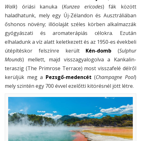
Walk
) óriási kanuka (
Kunzea ericodes
) fák között
haladhatunk, mely egy Új-Zélandon és Ausztráliában
őshonos növény; illóolaját széles körben alkalmazzák
gyógyászati és aromaterápiás célokra. Ezután
elhaladunk a víz alatt keletkezett és az 1950-es évekbeli
útépítéskor felszínre került
Kén-domb
(
Sulphur
Mounds
) mellett, majd visszagyalogolva a Kankalin-
teraszig (The Primrose Terrace) most visszafelé délről
kerüljük meg a
Pezsgő-medencét
(
Champagne Pool
)
mely szintén egy 700 évvel ezelőtti kitörésnél jött létre.