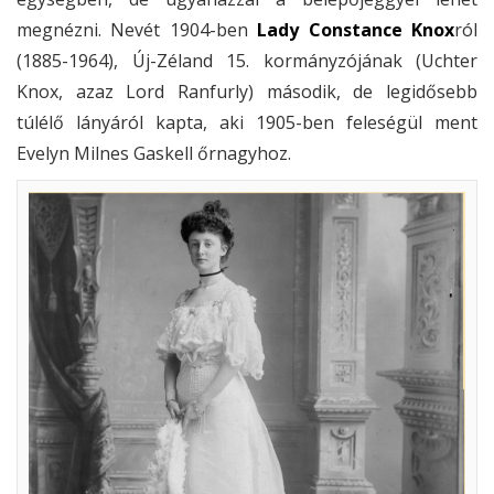
megnézni. Nevét 1904-ben
Lady Constance Knox
ról
(1885-1964), Új-Zéland 15. kormányzójának (Uchter
Knox, azaz Lord Ranfurly) második, de legidősebb
túlélő lányáról kapta, aki 1905-ben feleségül ment
Evelyn Milnes Gaskell őrnagyhoz.