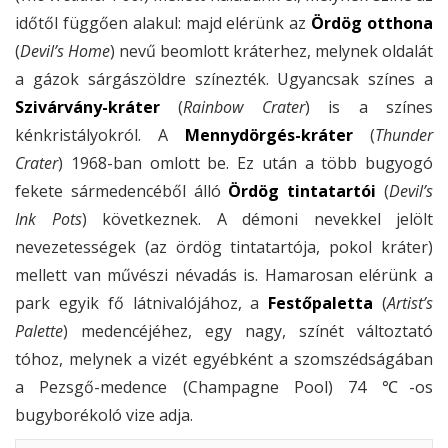
időtől függően alakul: majd elérünk az
Ördög otthona
(
Devil’s Home
) nevű beomlott kráterhez, melynek oldalát
a gázok sárgászöldre színezték. Ugyancsak színes a
Szivárvány-kráter
(
Rainbow Crater
) is a színes
kénkristályokról. A
Mennydörgés-kráter
(
Thunder
Crater
) 1968-ban omlott be. Ez után a több bugyogó
fekete sármedencéből álló
Ördög tintatartói
(
Devil’s
Ink Pots
) következnek. A démoni nevekkel jelölt
nevezetességek (az ördög tintatartója, pokol kráter)
mellett van művészi névadás is. Hamarosan elérünk a
park egyik fő látnivalójához, a
Festőpaletta
(
Artist’s
Palette
) medencéjéhez, egy nagy, színét változtató
tóhoz, melynek a vizét egyébként a szomszédságában
a Pezsgő-medence (Champagne Pool) 74 ℃-os
bugyborékoló vize adja.