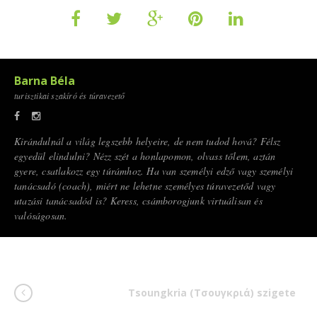
Barna Béla
turisztikai szakíró és túravezető
Kirándulnál a világ legszebb helyeire, de nem tudod hová? Félsz
egyedül elindulni? Nézz szét a honlapomon, olvass tőlem, aztán
gyere, csatlakozz egy túrámhoz. Ha van személyi edző vagy személyi
tanácsadó (coach), miért ne lehetne személyes túravezetőd vagy
utazási tanácsadód is? Keress, csámborogjunk virtuálisan és
valóságosan.
Tsoungkria (Τσουγκριά) szigete