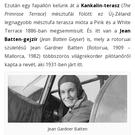
Ezután egy fapallón kelünk át a
Kankalin-terasz
(
The
Primrose Terrace
) mésztufái fölött: ez Új-Zéland
legnagyobb mésztufa terasza mióta a Pink és a White
Terrace 1886-ban megsemmisült. És itt van a
Jean
Batten-gejzír
(
Jean Batten Geyser
) is, mely a rotoruai
születésű Jean Gardner Batten (Rotorua, 1909 –
Mallorca, 1982) többszörös világrekorder pilótanőről
kapta a nevét, aki 1931-ben járt itt.
Jean Gardner Batten