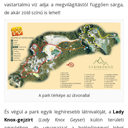
vastartalmú víz adja: a megvilágítástól függően sárga,
de akár zöld színű is lehet!
A park térképe az útvonallal
És végül a park egyik leghíresebb látnivalóját, a
Lady
Knox-gejzírt
(
Lady Knox Geyser
) külön területi
egységben, de ugyanazzal a belépőjeggyel lehet