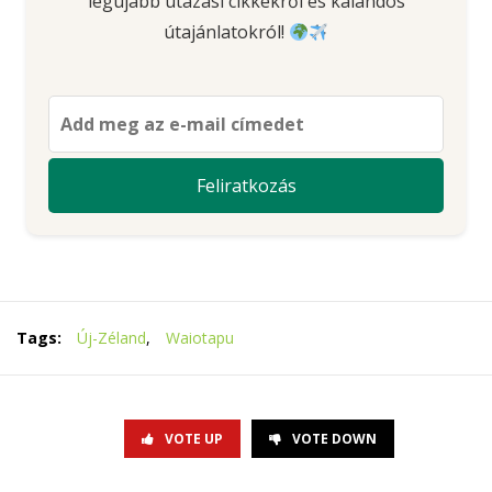
legújabb utazási cikkekről és kalandos
útajánlatokról!
Tags:
Új-Zéland
,
Waiotapu
VOTE UP
VOTE DOWN