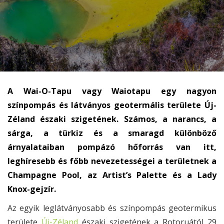
A Wai-O-Tapu vagy Waiotapu egy nagyon
színpompás és látványos geotermális területe Új-
Zéland északi szigetének. Számos, a narancs, a
sárga, a türkiz és a smaragd különböző
árnyalataiban pompázó hőforrás van itt,
leghíresebb és főbb nevezetességei a területnek a
Champagne Pool, az Artist’s Palette és a Lady
Knox-gejzír.
Az egyik leglátványosabb és színpompás geotermikus
területe
Új-Zéland
északi szigetének a Rotoruától 29