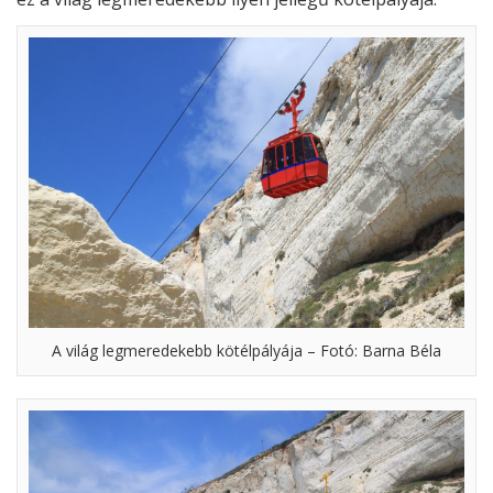
A világ legmeredekebb kötélpályája – Fotó: Barna Béla