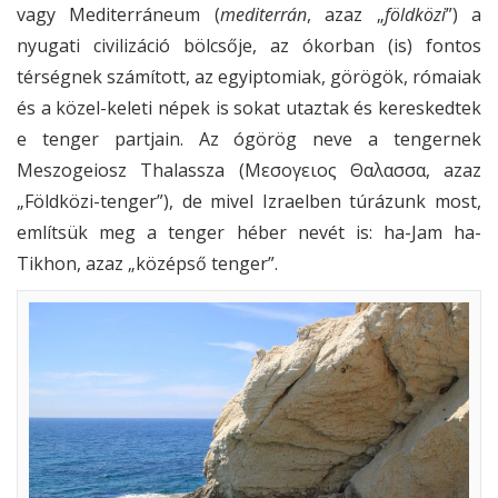
vagy Mediterráneum (
mediterrán
, azaz „
földközi
”) a
nyugati civilizáció bölcsője, az ókorban (is) fontos
térségnek számított, az egyiptomiak, görögök, rómaiak
és a közel-keleti népek is sokat utaztak és kereskedtek
e tenger partjain. Az ógörög neve a tengernek
Meszogeiosz Thalassza (Μεσογειος Θαλασσα, azaz
„Földközi-tenger”), de mivel Izraelben túrázunk most,
említsük meg a tenger héber nevét is: ha-Jam ha-
Tikhon, azaz „középső tenger”.