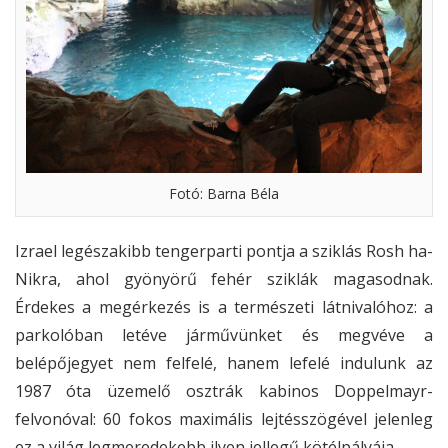
Fotó: Barna Béla
Izrael legészakibb tengerparti pontja a sziklás Rosh ha-
Nikra, ahol gyönyörű fehér sziklák magasodnak.
Érdekes a megérkezés is a természeti látnivalóhoz: a
parkolóban letéve járművünket és megvéve a
belépőjegyet nem felfelé, hanem lefelé indulunk az
1987 óta üzemelő osztrák kabinos Doppelmayr-
felvonóval: 60 fokos maximális lejtésszögével jelenleg
ez a világ legmeredekebb ilyen jellegű kötélpályája.