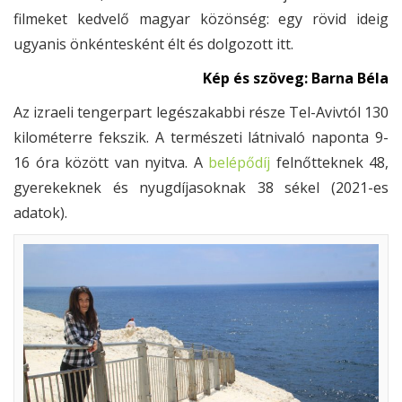
filmeket kedvelő magyar közönség: egy rövid ideig
ugyanis önkéntesként élt és dolgozott itt.
Kép és szöveg: Barna Béla
Az izraeli tengerpart legészakabbi része Tel-Avivtól 130
kilométerre fekszik. A természeti látnivaló naponta 9-
16 óra között van nyitva. A
belépődíj
felnőtteknek 48,
gyerekeknek és nyugdíjasoknak 38 sékel (2021-es
adatok).