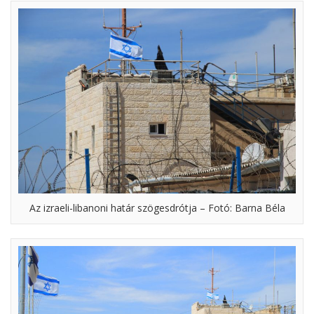
Az izraeli-libanoni határ szögesdrótja – Fotó: Barna Béla