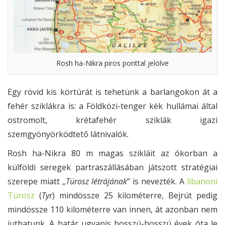
Rosh ha-Nikra piros ponttal jelölve
Egy rövid kis körtúrát is tehetünk a barlangokon át a
fehér sziklákra is: a Földközi-tenger kék hullámai által
ostromolt, krétafehér sziklák igazi
szemgyönyörködtető látnivalók.
Rosh ha-Nikra 80 m magas szikláit az ókorban a
külföldi seregek partraszállásában játszott stratégiai
szerepe miatt „
Türosz létrájának
” is nevezték. A
libanoni
Türosz
(
Tyr
) mindössze 25 kilométerre, Bejrút pedig
mindössze 110 kilométerre van innen, át azonban nem
juthatunk. A határ ugyanis hosszú-hosszú évek óta le