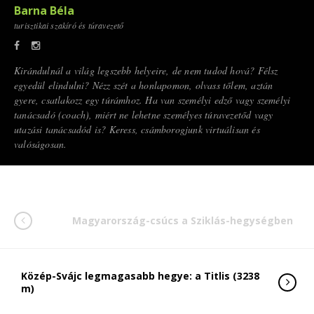
Barna Béla
turisztikai szakíró és túravezető
Kirándulnál a világ legszebb helyeire, de nem tudod hová? Félsz
egyedül elindulni? Nézz szét a honlapomon, olvass tőlem, aztán
gyere, csatlakozz egy túrámhoz. Ha van személyi edző vagy személyi
tanácsadó (coach), miért ne lehetne személyes túravezetőd vagy
utazási tanácsadód is? Keress, csámborogjunk virtuálisan és
valóságosan.
Magyarország-csúcs a Sziklás-hegységben
Közép-Svájc legmagasabb hegye: a Titlis (3238
m)