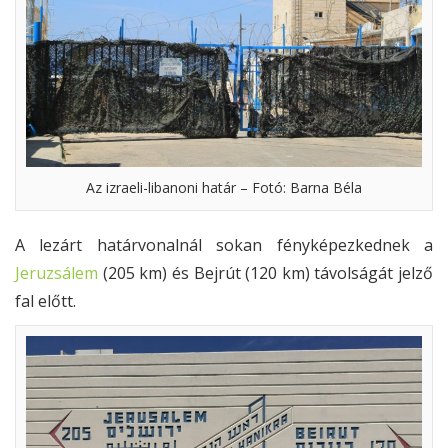
Az izraeli-libanoni határ – Fotó: Barna Béla
A lezárt határvonalnál sokan fényképezkednek a
Jeruzsálem
(205 km) és Bejrút (120 km) távolságát jelző
fal előtt.