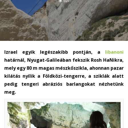
697
Izrael egyik legészakibb pontján, a
libanoni
határnál, Nyugat-Galileában fekszik Rosh HaNikra,
mely egy 80 m magas mészkőszikla, ahonnan pazar
kilátás nyílik a Földközi-tengerre, a sziklák alatt
pedig tengeri abráziós barlangokat nézhetünk
meg.