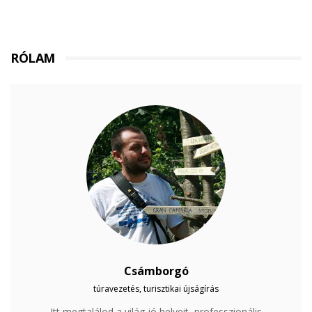
RÓLAM
Csámborgó
túravezetés, turisztikai újságírás
Itt megtalálod a világ jó helyeit, professzionális