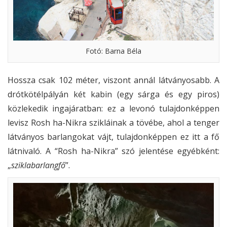
Fotó: Barna Béla
Hossza csak 102 méter, viszont annál látványosabb. A
drótkötélpályán két kabin (egy sárga és egy piros)
közlekedik ingajáratban: ez a levonó tulajdonképpen
levisz Rosh ha-Nikra szikláinak a tövébe, ahol a tenger
látványos barlangokat vájt, tulajdonképpen ez itt a fő
látnivaló. A “Rosh ha-Nikra” szó jelentése egyébként:
„
sziklabarlangfő
”.