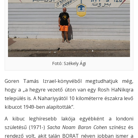
Fotó: Székely Ági
Goren Tamás Izrael-könyvéből megtudhatjuk még,
hogy a „a hegyre vezető úton van egy Rosh HaNikqra
település is. A Nahariyyától 10 kilométerre északra levő
kibucot 1949-ben alapították”.
A kibuc leghíresebb lakója egyébként a londoni
születésű (1971-)
Sacha Noam Baron Cohen
színész és
rendező volt, akit talán BORAT néven jobban ismer a