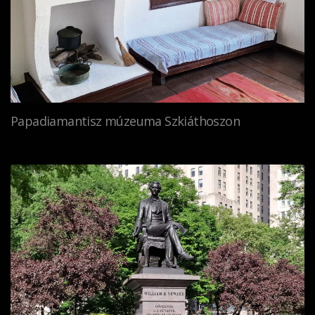
Papadiamantisz múzeuma Szkiáthoszon