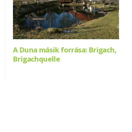
A Duna másik forrása: Brigach,
Brigachquelle