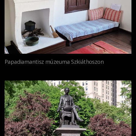
Papadiamantisz múzeuma Szkiáthoszon