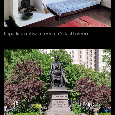
Papadiamantisz múzeuma Szkiáthoszon